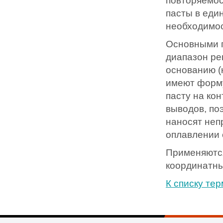
повторяемос
пасты в еди
необходимос
Основными 
диапазон ре
основанию (
имеют форму
пасту на ко
выводов, по
наносят неп
оплавлении 
Применяются
координатн
К списку те