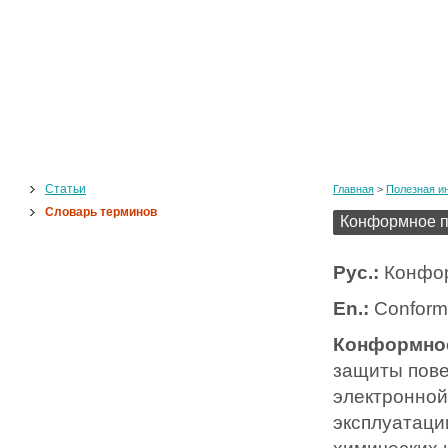
Статьи
Главная
>
Полезная и
Словарь терминов
Конформное п
Рус.:
Конфор
En.:
Conforma
Конформно
защиты пове
электронной
эксплуатаци