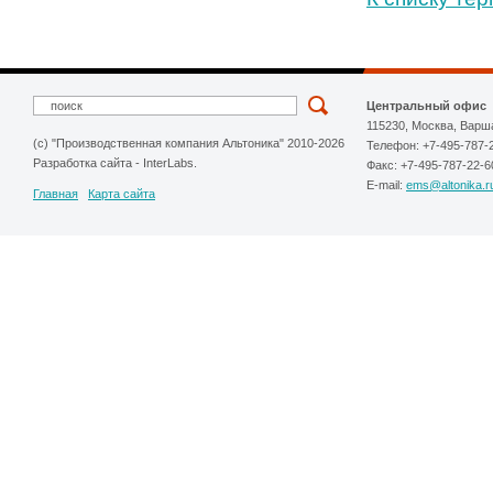
Центральный офис
115230, Москва, Варш
(c) "Производственная компания Альтоника" 2010-2026
Телефон: +7-495-787-
Разработка сайта
-
InterLabs
.
Факс: +7-495-787-22-6
E-mail:
ems@altonika.r
Главная
Карта сайта