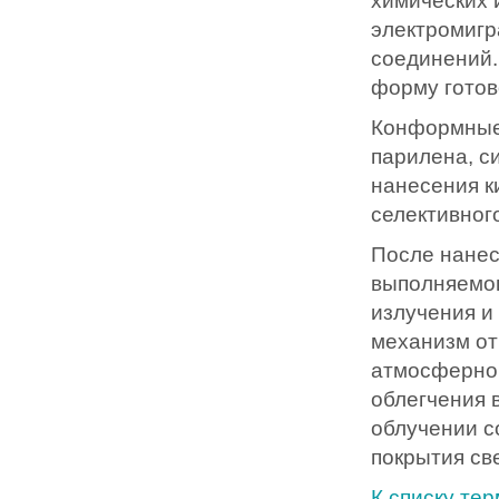
химических 
электромигр
соединений.
форму готов
Конформные 
парилена, с
нанесения к
селективног
После нанес
выполняемог
излучения и
механизм от
атмосферной
облегчения 
облучении с
покрытия св
К списку те