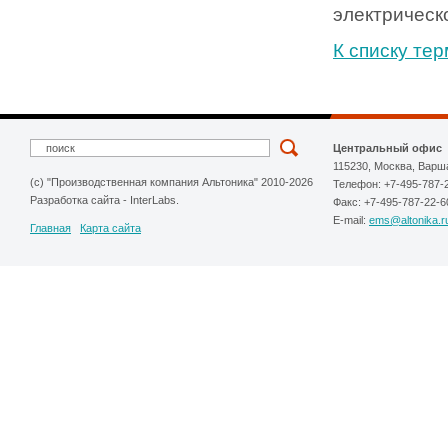
электрическ
К списку те
Центральный офис
115230, Москва, Варш
(c) "Производственная компания Альтоника" 2010-2026
Телефон: +7-495-787-
Разработка сайта
-
InterLabs
.
Факс: +7-495-787-22-6
E-mail:
ems@altonika.r
Главная
Карта сайта