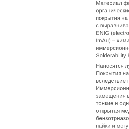
Материал фи
органически
покрытия на 
с выравнива
ENIG (electr
ImAu) – хим
иммерсионно
Solderabilit
Наносятся л
Покрытия на
вследствие 
Иммерсионны
замещения в
тонкие и од
открытая ме
бензотриазо
пайки и мог