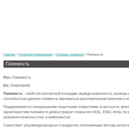
Главная
>
Полезная информация
>
Словарь терминов
>
Паяемость
Паяемость
Рус.:
Паяемость
En.:
Solderability
Паяемость
– свойство контактной площадки, вывода компонента, провода 
способностью данного элемента смачиваться расплавленным припоем и о
Поддерживается специальными защитными покрытиями, в частности, фини
характеристики паяемости демонстрирует покрытия HASL, ENIG, ImAg. На
хранения печатных плат и компонентов.
Существует ряд международных стандартов, описывающих методы испытан