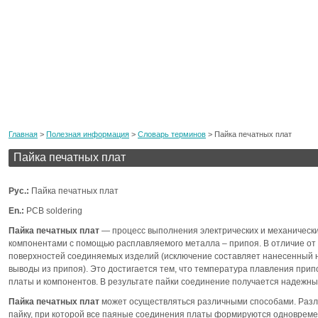
Главная
>
Полезная информация
>
Словарь терминов
>
Пайка печатных плат
Пайка печатных плат
Рус.:
Пайка печатных плат
En.:
PCB soldering
Пайка печатных плат
— процесс выполнения электрических и механическ
компонентами с помощью расплавляемого металла – припоя. В отличие от 
поверхностей соединяемых изделий (исключение составляет нанесенный 
выводы из припоя). Это достигается тем, что температура плавления при
платы и компонентов. В результате пайки соединение получается надежны
Пайка печатных плат
может осуществляться различными способами. Различ
пайку, при которой все паяные соединения платы формируются одновреме