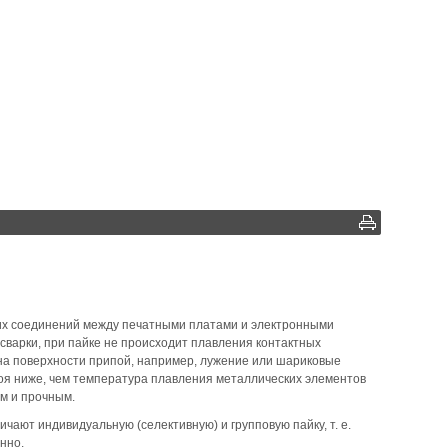
их соединений между печатными платами и электронными
сварки, при пайке не происходит плавления контактных
на поверхности припой, например, лужение или шариковые
поя ниже, чем температура плавления металлических элементов
м и прочным.
ают индивидуальную (селективную) и групповую пайку, т. е.
нно.