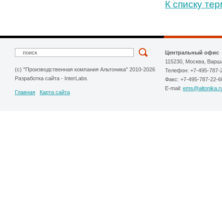
К списку те
Центральный офис
115230, Москва, Варш
(c) "Производственная компания Альтоника" 2010-2026
Телефон: +7-495-787-
Разработка сайта
-
InterLabs
.
Факс: +7-495-787-22-6
E-mail:
ems@altonika.r
Главная
Карта сайта