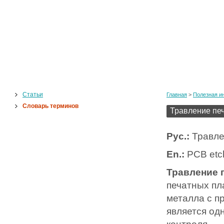
Статьи
Главная
>
Полезная и
Словарь терминов
Травление пе
Рус.:
Травле
En.:
PCB etc
Травление 
печатных пл
металла с п
является од