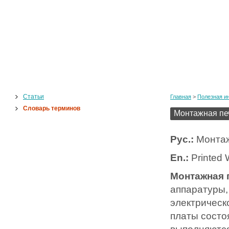
Статьи
Главная
>
Полезная и
Словарь терминов
Монтажная пе
Рус.:
Монтаж
En.:
Printed 
Монтажная 
аппаратуры,
электрическ
платы состо