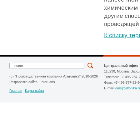
химическим 
другие спосо
проводящей 
К списку те
Центральный офис
115230, Москва, Варш
(c) "Производственная компания Альтоника" 2010-2026
Телефон: +7-495-787-
Разработка сайта
-
InterLabs
.
Факс: +7-495-787-22-6
E-mail:
ems@altonika.r
Главная
Карта сайта