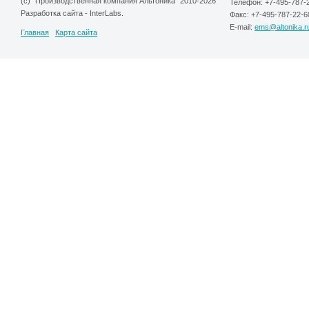
(c) "Производственная компания Альтоника" 2010-2026
Телефон: +7-495-787-
Разработка сайта
-
InterLabs
.
Факс: +7-495-787-22-6
E-mail:
ems@altonika.r
Главная
Карта сайта