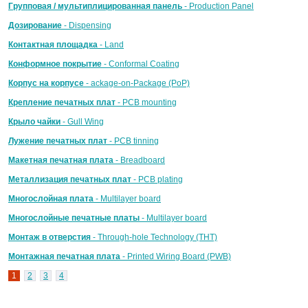
Групповая / мультиплицированная панель
- Production Panel
Дозирование
- Dispensing
Контактная площадка
- Land
Конформное покрытие
- Conformal Coating
Корпус на корпусе
- ackage-on-Package (PoP)
Крепление печатных плат
- PCB mounting
Крыло чайки
- Gull Wing
Лужение печатных плат
- PCB tinning
Макетная печатная плата
- Breadboard
Металлизация печатных плат
- PCB plating
Многослойная плата
- Multilayer board
Многослойные печатные платы
- Multilayer board
Монтаж в отверстия
- Through-hole Technology (THT)
Монтажная печатная плата
- Printed Wiring Board (PWB)
1
2
3
4