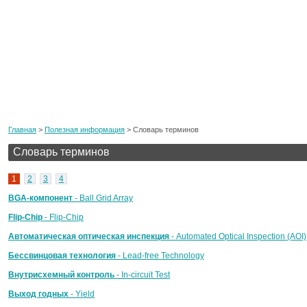
Главная
>
Полезная информация
>
Словарь терминов
Словарь терминов
1
2
3
4
BGA-компонент
- Ball Grid Array
Flip-Chip
- Flip-Chip
Автоматическая оптическая инспекция
- Automated Optical Inspection (AOI)
Бессвинцовая технология
- Lead-free Technology
Внутрисхемный контроль
- In-circuit Test
Выход годных
- Yield